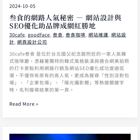
2024-10-05
叁食的網路人氣秘密 — 網站設計與
SEO優化助品牌成網紅勝地
30cafe
,
goodface
,
叁食
,
叁食咖啡
,
網站維護
,
網站設
計
,
網頁設計公司
30cafe叁食 是位於台北國父紀念館附近的一家人氣韓
式咖啡廳，憑藉著獨特的韓式風格裝潢與適合網美拍照
的打卡景點利用網路行銷及網站SEO優化成功度過低
潮，不僅保有原有的高人氣，更成為搜尋「性別派對包
場」、「企業包場」、「陽光攝影棚」等熱搜關鍵字
時，名列搜尋結果的第一頁。
Read More »