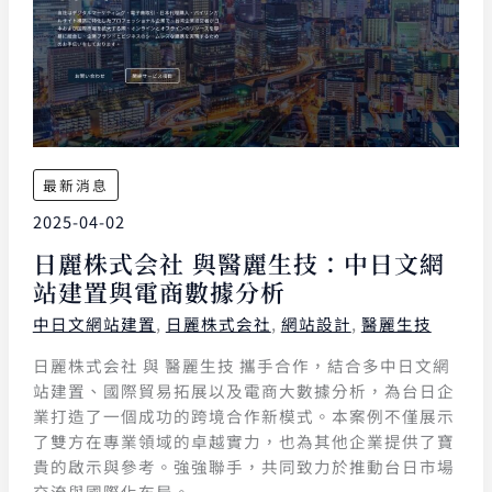
最新消息
2025-04-02
日麗株式会社 與醫麗生技：中日文網
站建置與電商數據分析
中日文網站建置
,
日麗株式会社
,
網站設計
,
醫麗生技
日麗株式会社 與 醫麗生技 攜手合作，結合多中日文網
站建置、國際貿易拓展以及電商大數據分析，為台日企
業打造了一個成功的跨境合作新模式。本案例不僅展示
了雙方在專業領域的卓越實力，也為其他企業提供了寶
貴的啟示與參考。強強聯手，共同致力於推動台日市場
交流與國際化布局。