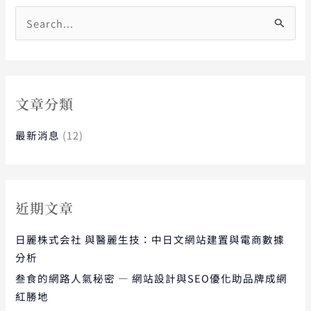
搜
尋
關
鍵
字
文章分類
:
最新消息
(12)
近期文章
日麗株式会社 與醫麗生技：中日文網站建置與電商數據
分析
叁食的網路人氣秘密 — 網站設計與SEO優化助品牌成網
紅勝地