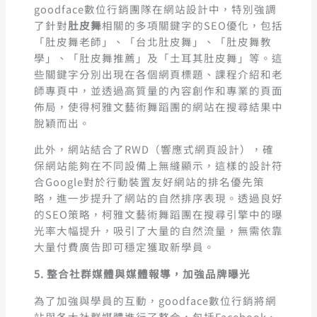
goodface數位行銷團隊在網站設計中，特別強調
了針對
肚皮舞
相關的多項關鍵字的SEO優化，包括
「肚皮舞老師」、「台北肚皮舞」、「肚皮舞教
學」、「肚皮舞推薦」及「土耳其肚皮舞」等。這
些關鍵字分別出現在各個網頁標題、課程介紹和老
師專頁中，並透過高質量的內容創作和專業的頁面
佈局，使得柯雅文藝術舞蹈團的網站在搜尋結果中
脫穎而出。
此外，網站結合了RWD（響應式網頁設計），確
保網站能夠在不同設備上無縫顯示，這樣的設計符
合Google對於行動裝置友好網站的排名優先策
略，進一步提升了網站的自然排序表現。透過良好
的SEO策略，柯雅文藝術舞蹈團在搜尋引擎中的曝
光率大幅提升，吸引了大量的自然流量，無需依靠
大量付費廣告即可穩定獲取新學員。
5. 整合社群媒體與媒體報導，加強品牌曝光
為了加強與學員的互動，goodface數位行銷將網
站與各大社群媒體進行了整合，包括Facebook、