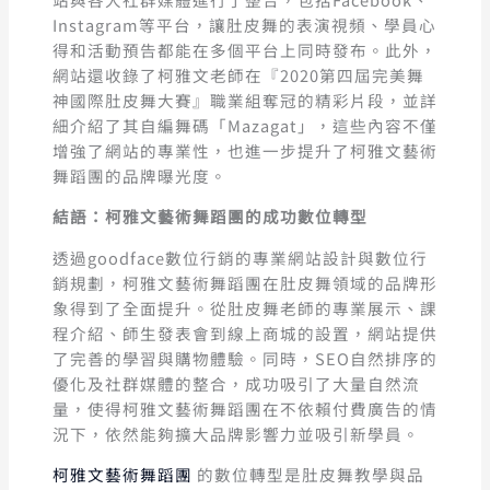
Instagram等平台，讓肚皮舞的表演視頻、學員心
得和活動預告都能在多個平台上同時發布。此外，
網站還收錄了柯雅文老師在『2020第四屆完美舞
神國際肚皮舞大賽』職業組奪冠的精彩片段，並詳
細介紹了其自編舞碼「Mazagat」，這些內容不僅
增強了網站的專業性，也進一步提升了柯雅文藝術
舞蹈團的品牌曝光度。
結語：柯雅文藝術舞蹈團的成功數位轉型
透過goodface數位行銷的專業網站設計與數位行
銷規劃，柯雅文藝術舞蹈團在肚皮舞領域的品牌形
象得到了全面提升。從肚皮舞老師的專業展示、課
程介紹、師生發表會到線上商城的設置，網站提供
了完善的學習與購物體驗。同時，SEO自然排序的
優化及社群媒體的整合，成功吸引了大量自然流
量，使得柯雅文藝術舞蹈團在不依賴付費廣告的情
況下，依然能夠擴大品牌影響力並吸引新學員。
柯雅文藝術舞蹈團
的數位轉型是肚皮舞教學與品