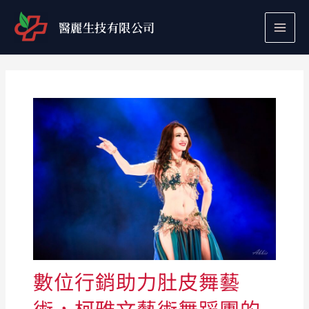
跳
至
醫麗生技有限公司
主
要
內
容
數位行銷助力肚皮舞藝
術，柯雅文藝術舞蹈團的