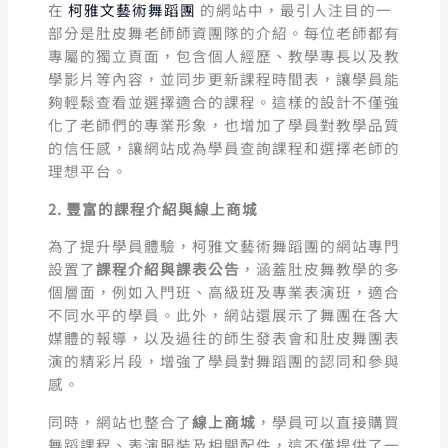
在
柯雅文藝術舞蹈團
的網站中，最引人注目的一
部分是肚皮舞老師師資團隊的介紹。每位老師都有
專屬的獨立頁面，包含個人經歷、教學專長以及教
學影片等內容，並同步更新課程時間表，讓學員能
夠輕鬆查看並選擇適合的課程。這樣的設計不僅強
化了老師們的專業形象，也增加了學員對教學品質
的信任感，讓網站成為學員查詢課程和選擇老師的
理想平台。
2. 豐富的課程介紹與線上商城
為了提升學員體驗，柯雅文藝術舞蹈團的網站專門
設置了
課程介紹與課表公告
，涵蓋肚皮舞教學的多
個層面，例如入門班、高級班及專業表演班，適合
不同水平的學員。此外，網站還展示了舞團在各大
媒體的報導，以及過往的師生發表會和肚皮舞團表
演的精彩片段，增強了學員對舞蹈團的認同和參與
感。
同時，網站也整合了
線上商城
，學員可以直接購買
舞蹈課程、表演服裝及相關配件，這不僅提供了一