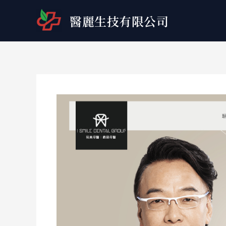
跳
醫麗生技有限公司
至
主
要
內
容