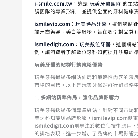
i-smile.com.tw
：這是
玩美牙醫團隊
的主站
調團隊的專業形象，並提供全面的牙科健康
ismilevip.com
：
玩美爵品牙醫
，這個網站
端牙齒美容、美白等服務，旨在吸引對品質
ismiledigit.com
：
玩美數位牙醫
，這個網站
例，讓消費者了解數位牙科如何提升診療的
玩美牙醫的站群行銷策略優勢
玩美牙醫通過多網站佈局和策略性內容的深度
市場的目標。以下是玩美牙醫站群行銷策略
1.
多網站精準佈局，強化品牌影響力
玩美牙醫透過多個專業網站，針對不同市場
業牙科知識與品牌形象，
ismilevip.com
側
ismiledigit.com
則專注於數位化技術應用，
的排名表現，進一步增加了品牌的市場影響