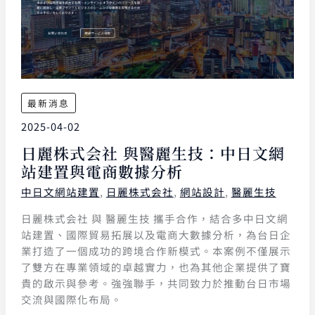
最新消息
2025-04-02
日麗株式会社 與醫麗生技：中日文網
站建置與電商數據分析
中日文網站建置
,
日麗株式会社
,
網站設計
,
醫麗生技
日麗株式会社 與 醫麗生技 攜手合作，結合多中日文網
站建置、國際貿易拓展以及電商大數據分析，為台日企
業打造了一個成功的跨境合作新模式。本案例不僅展示
了雙方在專業領域的卓越實力，也為其他企業提供了寶
貴的啟示與參考。強強聯手，共同致力於推動台日市場
交流與國際化布局。