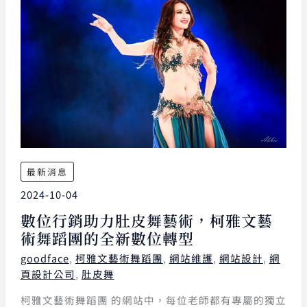
最新消息
2024-10-04
數位行銷助力肚皮舞藝術，柯雅文藝
術舞蹈團的全新數位轉型
goodface
,
柯雅文藝術舞蹈團
,
網站維護
,
網站設計
,
網
頁設計公司
,
肚皮舞
柯雅文藝術舞蹈團 的網站中，每位老師都有專屬的獨立