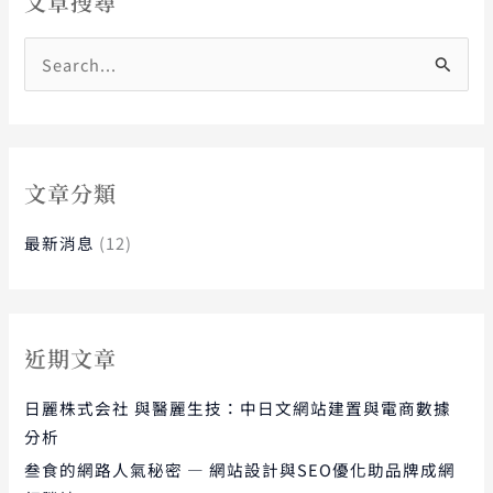
文章搜尋
搜
尋
關
鍵
字
文章分類
:
最新消息
(12)
近期文章
日麗株式会社 與醫麗生技：中日文網站建置與電商數據
分析
叁食的網路人氣秘密 — 網站設計與SEO優化助品牌成網