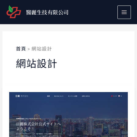
跳
至
醫麗生技有限公司
主
要
內
容
首頁
網站設計
網站設計